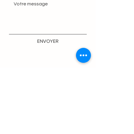
Chaque
Murmure
est fabriqué
exclusivement à partir de bois
revalorisé collecté auprès de nos
partenaires.
Conçus avec grand soin, ils offrent
un toucher agréable.
Pour la finition,
Mimento
utilise
ENVOYER
exclusivement les huiles de la
marque
Rubio monocoat
, huiles de
finition monocouches à base d'huile
de lin, saines et respectueuses de
l'environnement.
Recevez nos newsletters
Dimensions :
Profondeur : 17cm
Largeur : 21cm
Hauteur : 5,2cm à 6cm
*Convient aux smartphones
possédant au moins une sortie audio
S'abonner
sur la partie basse, dont la largeur ne
dépasse pas 9cm et dont l'épaisseur
est inférieure ou égale à 14mm (~95%