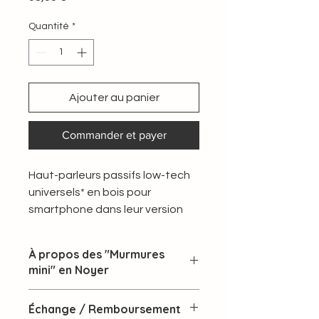
Quantité
*
Ajouter au panier
Commander et payer
Haut-parleurs passifs low-tech
universels* en bois pour
smartphone dans leur version
optimisée et compacte.
Entièrement conçus et
À propos des "Murmures
fabriqués à la main en région
mini" en Noyer
lyonnaise, à partir de matériaux
revalorisés.
Le
Murmure mini
amplifie le son de
Échange / Remboursement
votre smartphone et lui