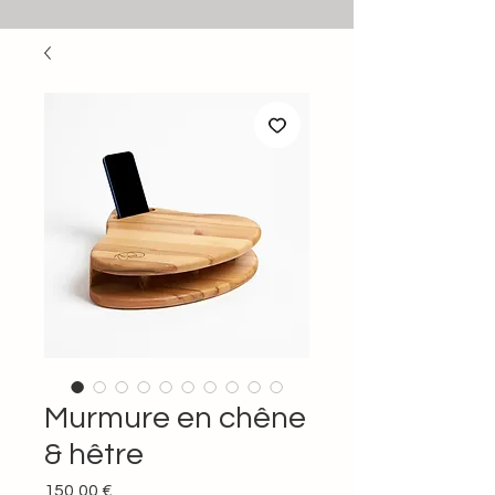
Murmure en chêne
& hêtre
Prix
150,00 €