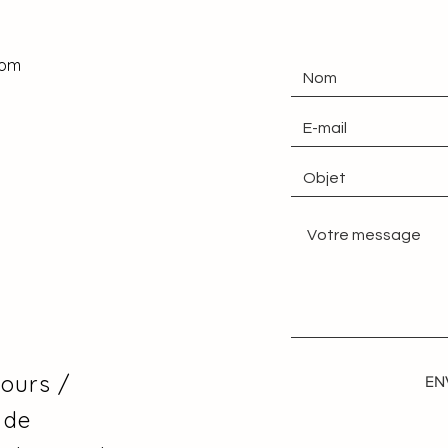
com
tours /
EN
 de