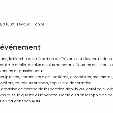
al, 01600 Trévoux, France
l'événement
20 ans, le Marché de la Création de Trévoux est devenu un lieu 
tre le public, de plus en plus nombreux. Tous les ans, nous ac
sionnés et passionnants.
culptrices, ferronniers d’art, potières, céramistes, mosaïstes, 
biliers, tourneurs sur bois, tapissière décoratrice…
i organise ce Marché de la Création depuis 2002 privilégie l’ori
ais aussi la qualité et la variété. Fidèle à sa philosophie de d
ut en gardant son ADN.